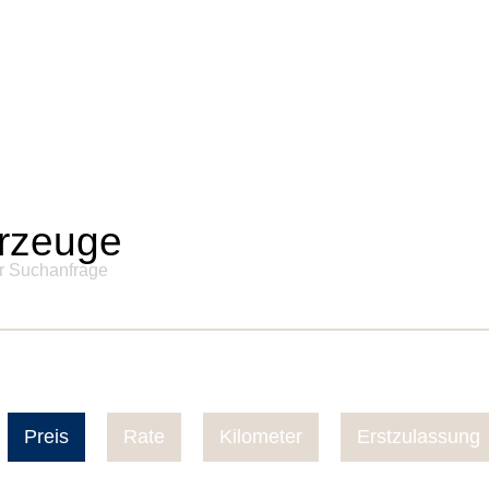
rzeuge
er Suchanfrage
Preis
Rate
Kilometer
Erstzulassung