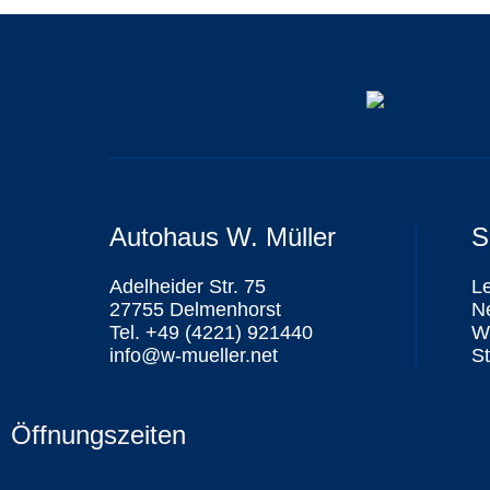
Autohaus W. Müller
S
Adelheider Str. 75
L
27755 Delmenhorst
N
Tel. +49 (4221) 921440
We
info@w-mueller.net
St
Öffnungszeiten