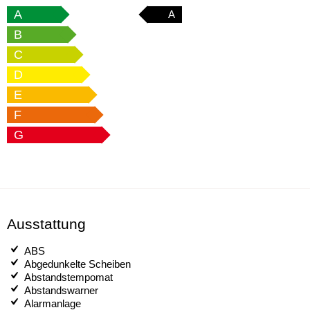
A
A
B
C
D
E
F
G
Ausstattung
ABS
Abgedunkelte Scheiben
Abstandstempomat
Abstandswarner
Alarmanlage