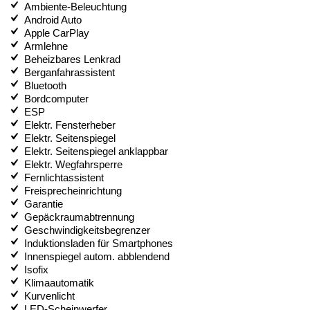
Ambiente-Beleuchtung
Android Auto
Apple CarPlay
Armlehne
Beheizbares Lenkrad
Berganfahrassistent
Bluetooth
Bordcomputer
ESP
Elektr. Fensterheber
Elektr. Seitenspiegel
Elektr. Seitenspiegel anklappbar
Elektr. Wegfahrsperre
Fernlichtassistent
Freisprecheinrichtung
Garantie
Gepäckraumabtrennung
Geschwindigkeitsbegrenzer
Induktionsladen für Smartphones
Innenspiegel autom. abblendend
Isofix
Klimaautomatik
Kurvenlicht
LED-Scheinwerfer